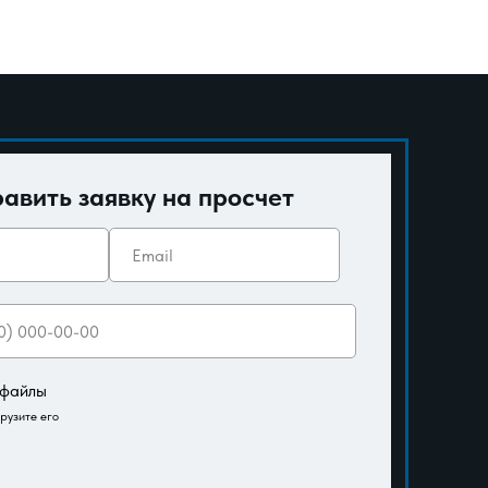
авить заявку на просчет
 файлы
грузите его