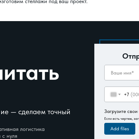
изготовим стеллажи под ваш проект.
Отпр
читать
+7
ние — сделаем точный
Загрузите свои
Если есть чертеж, за
ативная логистика
Add files
 с нуля