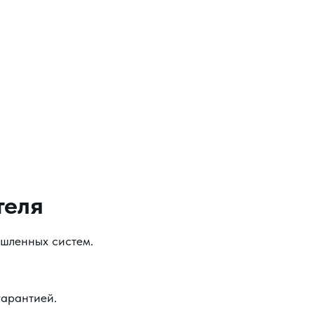
теля
ышленных систем.
гарантией.