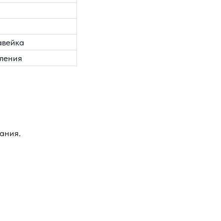
авейка
пления
ания.