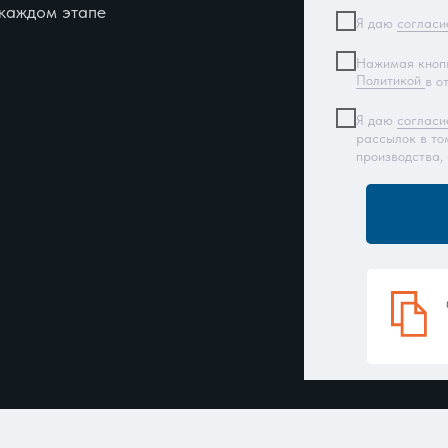
 каждом этапе
Я даю
согласи
Нажимая кнопк
Политикой
в о
Я даю
согласи
рассылок в то
производства,