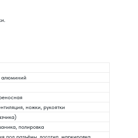
и.
, алюминий
ереносная
ентиляция, ножки, рукоятки
азчика)
ваника, полировка
ия под разъёмы, логотип, маркировка