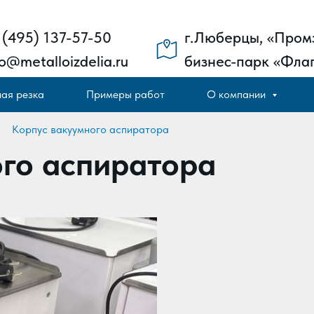
 (495) 137-57-50
г.Люберцы, «Пром
fo@metalloizdelia.ru
бизнес-парк «Флаг
ая резка
Примеры работ
О компании
Корпус вакуумного аспиратора
→
го аспиратора