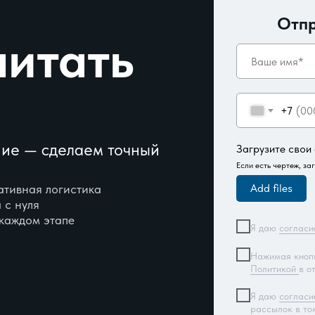
Отпр
читать
+7
ние — сделаем точный
Загрузите свои
Если есть чертеж, за
ативная логистика
Add files
 с нуля
 каждом этапе
Я даю
согласи
Нажимая кнопк
Политикой
в о
Я даю
согласи
рассылок в то