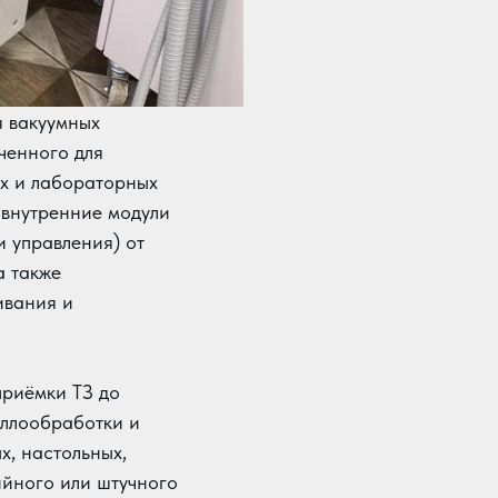
я вакуумных
ченного для
их и лабораторных
 внутренние модули
и управления) от
а также
ивания и
приёмки ТЗ до
аллообработки и
х, настольных,
ийного или штучного