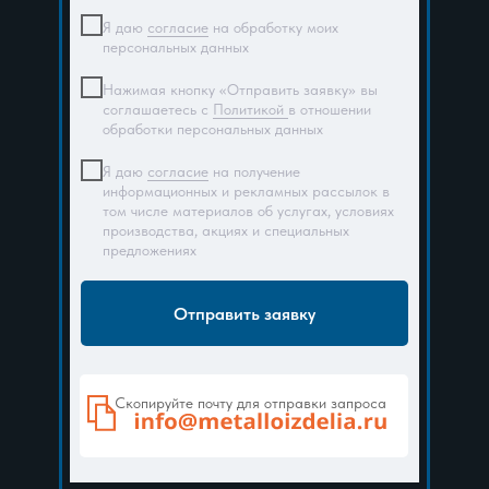
Я даю
согласие
на обработку моих
персональных данных
Нажимая кнопку «Отправить заявку» вы
соглашаетесь с
Политикой
в отношении
обработки персональных данных
Я даю
согласие
на получение
информационных и рекламных рассылок в
том числе материалов об услугах, условиях
производства, акциях и специальных
предложениях
Отправить заявку
Скопируйте почту для отправки запроса