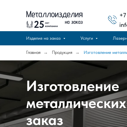
+7
in
Изделия на заказ
Услуги
Лазерн
Главная
Продукция
Изготовление металли
→
→
Изготовление
металлических
заказ