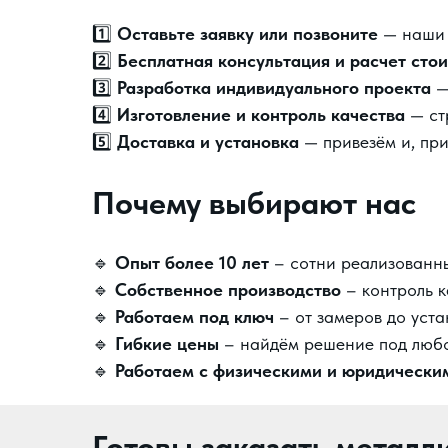
1️⃣
Оставьте заявку или позвоните
— наши 
2️⃣
Бесплатная консультация и расчет сто
3️⃣
Разработка индивидуального проекта
—
4️⃣
Изготовление и контроль качества
— ст
5️⃣
Доставка и установка
— привезём и, при
Почему выбирают нас
🔹
Опыт более 10 лет
– сотни реализованны
🔹
Собственное производство
– контроль к
🔹
Работаем под ключ
– от замеров до уста
🔹
Гибкие цены
– найдём решение под любо
🔹
Работаем с физическими и юридически
Готовы заказать металл