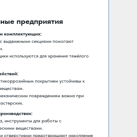
нные предприятия
 и комплектующих:
 с выдвижными секциями помогают
и.
ики используются для хранения тяжёлого
ействий:
нтикоррозийным покрытием устойчивы к
 веществам.
 механическим повреждениям важна при
мастерских.
роизводствах:
а, инструменты для работы с
ческими веществами.
и отверстиями предотвращают накопление